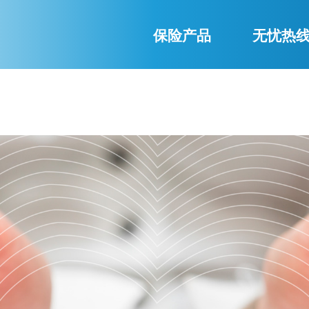
保险产品
无忧热
ublic_html/wp-content/themes/InsuranceTheme/header.php
on
p/public_html/wp-content/themes/InsuranceTheme/header.php