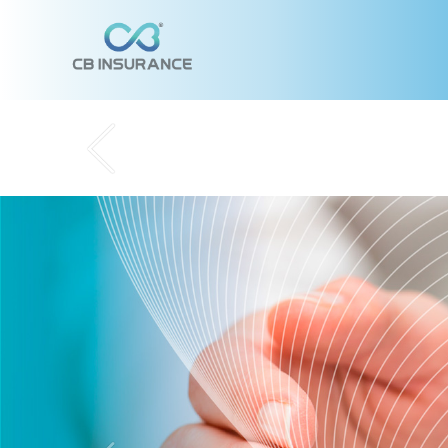
Warning
: Illegal string offset 'url' in
/var/www/cbgeneral.vip/p
Notice
: Uninitialized string offset: 0 in
/var/www/cbgeneral.vi