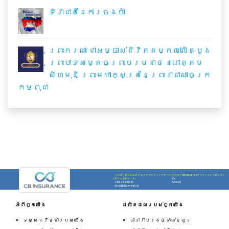
ទិវាជាតិនៃការចងចាំ
ព្រះករុណា ជាអម្ចាស់ជីវិតតម្កល់លើត្បូង
ព្រះបាទសម្តេចព្រះបរមនាថ នរោត្តម
សីហមុនី ព្រះមហាក្សត្រនៃព្រះរាជាណាចក្រ
កម្ពុជា
រាល់ព័ត័មានលម្អិត សូមទំនាក់ទំនងមកកាន់
ទាញយកCB Insuranceដាក់ក្នុងទូរស័ព្ទដៃ
យើងខ្ញុំតាមរយ:
iOs
+855 23890888
Android
claim@cbgeneral.vip
អំពីពួកយើង
ផលិតផលរបស់ពួកយើង
ទស្សនវិជ្ជារបស់យើង
ធានារ៉ាប់រងផ្ទាល់ខ្លួន