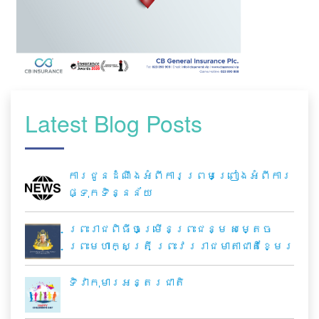
Latest Blog Posts
ការជូនដំណឹងអំពីការព្រមព្រៀងអំពីការ
ផ្ទុកទិន្នន័យ
ព្រះរាជពិធីចម្រើនព្រះជន្ម សម្តេច
ព្រះមហាក្សត្រី ព្រះវររាជមាតាជាតិខ្មែរ
ទិវាកុមារអន្តរជាតិ