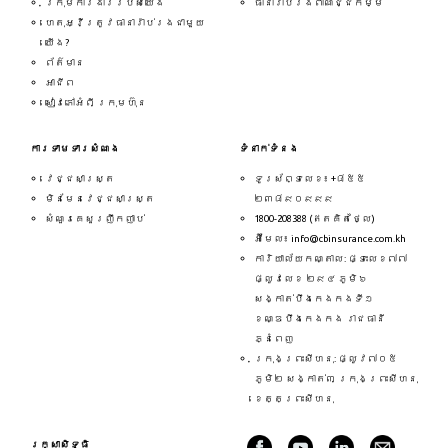
ក្រុមការងាររបស់យើង
ធានារ៉ាប់រងពាណិជ្ជកម្ម
ហេតុអ្វីត្រូវធានារ៉ាប់រងជាមួយ
យើង?
ព័ត៌មាន
អាជីព
សៀវភៅអំពី ក្រុមហ៊ុន
ការទាមទារសំណង
ទំនាក់ទំនង
វេជ្ជសាស្ត្រ
ទូរស័ព្ទលេខ៖ +៨៥៥
មិនមែនវេជ្ជសាស្ត្រ
២៣៨៩០៩៩៩
សំណួរគេសួរញឹកញាប់
1800-208388 (ឥតគិតថ្លៃ)
អ៊ីមែល៖ info@cbinsurance.com.kh
ការិយាល័យកណ្តាល: ផ្ទះលេខ៧៧
ផ្លូវលេខ ២៩៤ ភូមិ៦
សង្កាត់បឹងកេងកងទី១
ខណ្ឌបឹងកេងកង រាជធានី
ភ្នំពេញ
ក្រុងព្រះសីហនុ: ផ្លូវ៧០៥
ភូមិ២ សង្កាត់៣ ក្រុងព្រះសីហនុ
ខេត្តព្រះសីហនុ
រក្សាសិទ្ធិ