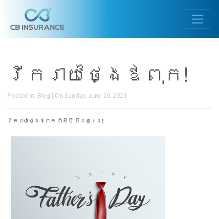
រីករាយថ្ងៃឪពុក!
Posted in:
Blog
| On Sunday, June 20, 2021
រីករាយថ្ងៃឪពុក ពីស៊ីប៊ី អ៊ីនសួរេន!