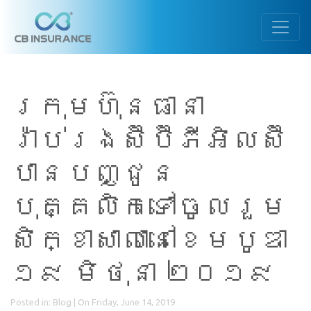
ក្រុមហ៊ុនធានា
រ៉ាប់រងស៊ីប៊ីភីអិលស៊ី
បានបញ្ជូន
បុគ្គលិកទៅចូលរួម
សិក្ខាសាលានៅខេមបូឌា
១៩ មិថុនា ២០១៩
Posted in:
Blog
| On Friday, June 14, 2019