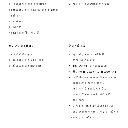
ក្រុមការងាររបស់យើង
ធានារ៉ាប់រងពាណិជ្ជកម្ម
ហេតុអ្វីត្រូវធានារ៉ាប់រងជាមួយ
យើង?
ព័ត៌មាន
អាជីព
សៀវភៅអំពី ក្រុមហ៊ុន
ការទាមទារសំណង
ទំនាក់ទំនង
វេជ្ជសាស្ត្រ
ទូរស័ព្ទលេខ៖ +៨៥៥
មិនមែនវេជ្ជសាស្ត្រ
២៣៨៩០៩៩៩
សំណួរគេសួរញឹកញាប់
1800-208388 (ឥតគិតថ្លៃ)
អ៊ីមែល៖ info@cbinsurance.com.kh
ការិយាល័យកណ្តាល: ផ្ទះលេខ៧៧
ផ្លូវលេខ ២៩៤ ភូមិ៦
សង្កាត់បឹងកេងកងទី១
ខណ្ឌបឹងកេងកង រាជធានី
ភ្នំពេញ
ក្រុងព្រះសីហនុ: ផ្លូវ៧០៥
ភូមិ២ សង្កាត់៣ ក្រុងព្រះសីហនុ
ខេត្តព្រះសីហនុ