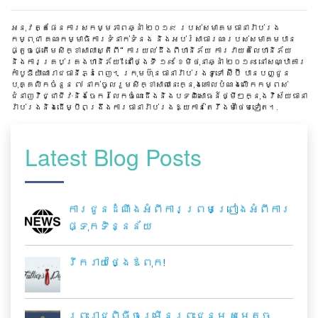
អនុវត្តផែនការសកម្មភាពឆ្នាំ ២០១៩ របស់សមាគមធានារ៉ាប់រង
កម្ពុជា គណៈកម្មាធិការទំនាក់ទំនង និងអប់រំសាធារណៈរបស់សមាគមបាន
ផ្តួចផ្តើមសិក្ខាសាលាស្តីពី“ ការយល់ដឹងពីហានិភ័យ ការវាយតំលៃហានិភ័យ
និងការគ្រប់គ្រងហានិភ័យ” នៅថ្ងៃទី ១៩ ខែមិថុនាឆ្នាំ ២០១៩ នៅសណ្ឋាគារ
កាំបូឌីយ៉ាណារាជធានីភ្នំពេញ។ ក្រុមហ៊ុនធានារ៉ាប់រងទូទៅ ស៊ីប៊ី បានបញ្ជូន
បុគ្គលិកចំនួន ៧ នាក់ចូលរួមសិក្ខាសាលានេះក្នុងគោលបំណងលើកកម្ពស់
ជំនាញវិជ្ជាជីវៈនិងចែករំលែកចំណេះដឹងនិងបទពិសោធន៍ថ្មីៗក្នុងវិស័យធានា
រ៉ាប់រងនិងដើម្បីពង្រឹងការធានារ៉ាប់រងឱ្យកាន់តែរឹងមាំថែមទៀត។.
Latest Blog Posts
ការជូនដំណឹងអំពីការព្រមព្រៀងអំពីការ
ផ្ទុកទិន្នន័យ
រីករាយថ្ងៃឪពុក!
ព្រះរាជពិធីចម្រើនព្រះជន្ម សម្តេច