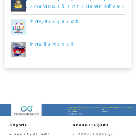
ព្រះមហាក្សត្រី ព្រះវររាជមាតាជាតិខ្មែរ
ទិវាកុមារអន្តរជាតិ
ទិវាជាតិនៃការចងចាំ
រាល់ព័ត័មានលម្អិត សូមទំនាក់ទំនងមកកាន់
ទាញយកCB Insuranceដាក់ក្នុងទូរស័ព្ទដៃ
យើងខ្ញុំតាមរយ:
iOs
+855 23890888
Android
claim@cbgeneral.vip
អំពីពួកយើង
ផលិតផលរបស់ពួកយើង
ទស្សនវិជ្ជារបស់យើង
ធានារ៉ាប់រងផ្ទាល់ខ្លួន